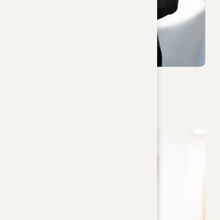
Mag. Raphaela Miesenböck
Notarsubstitutin