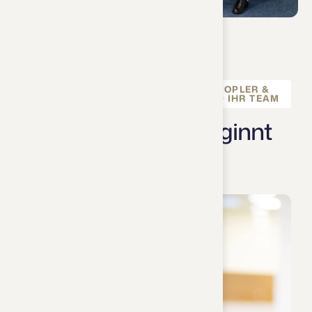
DR. REISINGER, MAG. ANDREAS DOPLER &
MAG. RAPHAELA MIESENBÖCK UND IHR TEAM
V
e
r
l
ä
s
s
l
i
c
h
k
e
i
t
b
e
g
i
n
n
t
b
e
i
m
T
e
a
m