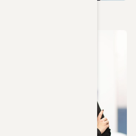
Mag. Andreas Dopler
Notarsubstitut