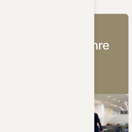
R
e
c
h
t
l
i
c
h
e
S
i
c
h
e
r
h
e
i
t
f
ü
r
I
h
r
e
Z
u
k
u
n
f
t
.
Erstgespräch vereinbaren